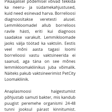
Pikaajalisel põdemisel võivad tekkida 
ka neeru- ja südamekahjustused, 
kuid need esinevad harva. Borrelioosi 
diagnoositakse veretesti alusel. 
Lemmikloomadel allub borrelioos 
ravile hästi, eriti kui diagnoos 
saadakse varakult. Lemmikloomade 
jaoks välja töötad ka vaktsiin. Eestis 
veel mõni aasta tagasi loomi 
borrelioosi vastu vaktsineerida ei 
saanud, aga täna on see mõnes 
lemmikloomakliinikus juba võimalik. 
Näiteks pakub vaktsineerimist PetCity 
Loomakliinik.
Anaplasmoosi haigestumist 
põhjustab samuti bakter, mis kandub 
puugist peremehe organismi 24-48 
tunni jooksul pärast kinnitumist. 