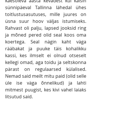
käesoleva aasta kevadest kui käisin 
sünnipäeval Tallinna lähedal ühes 
toitlustusasutuses, mille juures on 
üsna suur hoov väljas istumiseks. 
Rahvast oli palju, lapsed jooksid ring 
ja mõned pered olid seal koos oma 
koertega. Seal nägin kaht väga 
rääbakat ja puuke täis kohalikku 
kassi, kes ilmselt ei olnud otseselt 
kellegi omad, aga toidu ja seltskonna 
pärast on regulaarsed külalised. 
Nemad said meilt mitu paid (olid selle 
üle ise väga õnnelikud) ja lahti 
mitmest puugist, kes kivi vahel laiaks 
litsutud said.