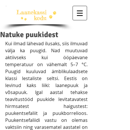
Natuke puukidest
Kui ilmad lähevad ilusaks, siis ilmuvad 
välja ka puugid. Nad muutuvad 
aktiivseks kui ööpäevane 
temperatuur on vähemalt 5–7 °C. 
Puugid kuuluvad ämblikulaadsete 
klassi lestaliste seltsi. Eestis on 
levinud kaks liiki: laanepuuk ja 
võsapuuk. Igal aastal tehakse 
teavitustööd puukide levitatavatest 
hirmsatest haigustest: 
puukentsefaliit ja puukborrelioos. 
Puukentsefaliidi vastu on olemas 
vaktsiin ning varasematel aastatel on 