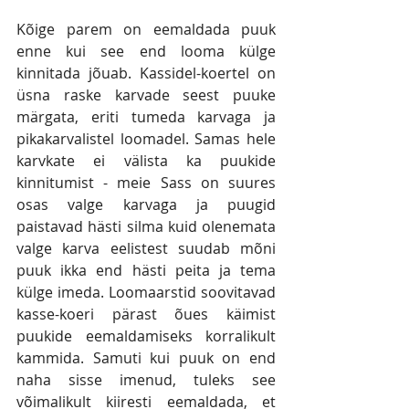
Kõige parem on eemaldada puuk 
enne kui see end looma külge 
kinnitada jõuab. Kassidel-koertel on 
üsna raske karvade seest puuke 
märgata, eriti tumeda karvaga ja 
pikakarvalistel loomadel. Samas hele 
karvkate ei välista ka puukide 
kinnitumist - meie Sass on suures 
osas valge karvaga ja puugid 
paistavad hästi silma kuid olenemata 
valge karva eelistest suudab mõni 
puuk ikka end hästi peita ja tema 
külge imeda. Loomaarstid soovitavad 
kasse-koeri pärast õues käimist 
puukide eemaldamiseks korralikult 
kammida. Samuti kui puuk on end 
naha sisse imenud, tuleks see 
võimalikult kiiresti eemaldada, et 