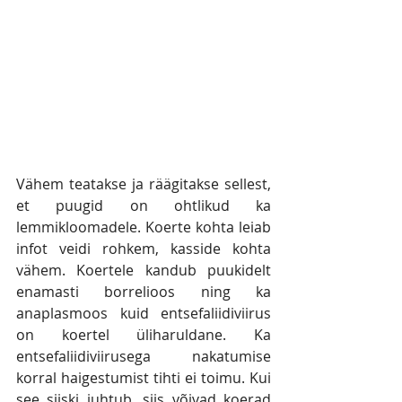
Vähem teatakse ja räägitakse sellest, 
et puugid on ohtlikud ka 
lemmikloomadele. Koerte kohta leiab 
infot veidi rohkem, kasside kohta 
vähem. Koertele kandub puukidelt 
enamasti borrelioos ning ka 
anaplasmoos kuid entsefaliidiviirus 
on koertel üliharuldane. Ka 
entsefaliidiviirusega nakatumise 
korral haigestumist tihti ei toimu. Kui 
see siiski juhtub, siis võivad koerad 