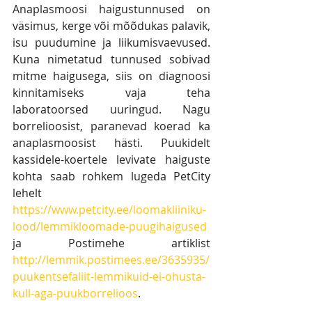
Anaplasmoosi haigustunnused on 
väsimus, kerge või mõõdukas palavik, 
isu puudumine ja liikumisvaevused. 
Kuna nimetatud tunnused sobivad 
mitme haigusega, siis on diagnoosi 
kinnitamiseks vaja teha 
laboratoorsed uuringud. Nagu 
borrelioosist, paranevad koerad ka 
anaplasmoosist hästi. Puukidelt 
kassidele-koertele levivate haiguste 
kohta saab rohkem lugeda PetCity 
lehelt
https://www.petcity.ee/loomakliiniku-
lood/lemmikloomade-puugihaigused
ja Postimehe artiklist 
http://lemmik.postimees.ee/3635935/
puukentsefaliit-lemmikuid-ei-ohusta-
kull-aga-puukborrelioos
.