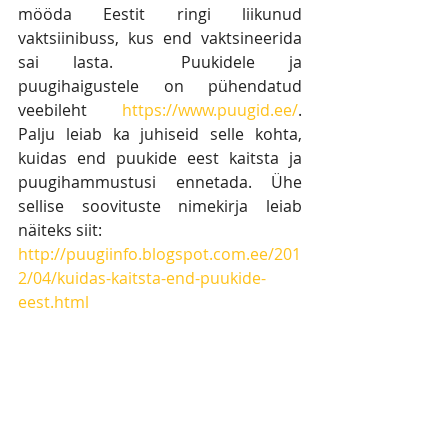
mööda Eestit ringi liikunud 
vaktsiinibuss, kus end vaktsineerida 
sai lasta.  Puukidele ja 
puugihaigustele on pühendatud 
veebileht 
https://www.puugid.ee/
. 
Palju leiab ka juhiseid selle kohta, 
kuidas end puukide eest kaitsta ja 
puugihammustusi ennetada. Ühe 
sellise soovituste nimekirja leiab 
näiteks siit: 
http://puugiinfo.blogspot.com.ee/201
2/04/kuidas-kaitsta-end-puukide-
eest.html