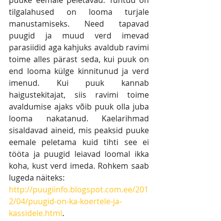
puuke eemale peletavad. Tuntud on 
tilgalahused on looma turjale 
manustamiseks. Need tapavad 
puugid ja muud verd imevad 
parasiidid aga kahjuks avaldub ravimi 
toime alles pärast seda, kui puuk on 
end looma külge kinnitunud ja verd 
imenud. Kui puuk kannab 
haigustekitajat, siis ravimi toime 
avaldumise ajaks võib puuk olla juba 
looma nakatanud. Kaelarihmad 
sisaldavad aineid, mis peaksid puuke 
eemale peletama kuid tihti see ei 
tööta ja puugid leiavad loomal ikka 
koha, kust verd imeda. Rohkem saab 
lugeda näiteks:
http://puugiinfo.blogspot.com.ee/201
2/04/puugid-on-ka-koertele-ja-
kassidele.html
.