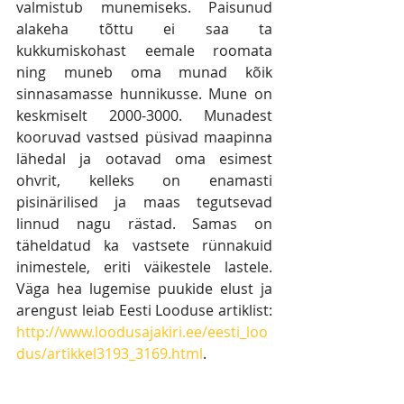
valmistub munemiseks. Paisunud 
alakeha tõttu ei saa ta 
kukkumiskohast eemale roomata 
ning muneb oma munad kõik 
sinnasamasse hunnikusse. Mune on 
keskmiselt 2000-3000. Munadest 
kooruvad vastsed püsivad maapinna 
lähedal ja ootavad oma esimest 
ohvrit, kelleks on enamasti 
pisinärilised ja maas tegutsevad 
linnud nagu rästad. Samas on 
täheldatud ka vastsete rünnakuid 
inimestele, eriti väikestele lastele. 
Väga hea lugemise puukide elust ja 
arengust leiab Eesti Looduse artiklist: 
http://www.loodusajakiri.ee/eesti_loo
dus/artikkel3193_3169.html
.