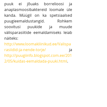
puuk ei jõuaks borrelioosi ja 
anaplasmoosibaktereid loomale üle 
kanda. Müügil on ka spetsiaalsed 
puugieemaldustangid. Rohkem 
soovitusi puukide ja muude 
välisparasiitide eemaldamiseks leiab 
näiteks:
http://www.loomakliinikud.ee/Valispa
rasiidid-ja-nende-torje/
 ja 
http://puugiinfo.blogspot.com.ee/201
2/05/kuidas-eemaldada-puuki.html
.