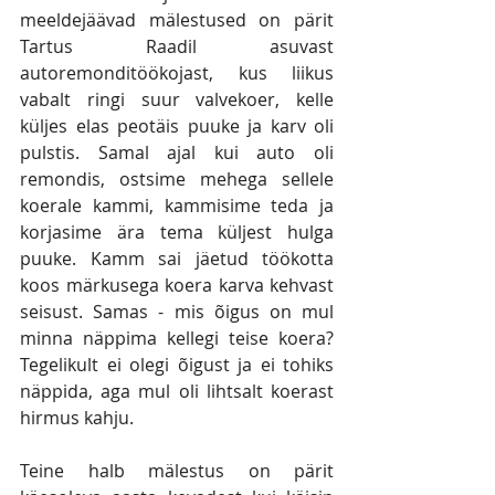
meeldejäävad mälestused on pärit 
Tartus Raadil asuvast 
autoremonditöökojast, kus liikus 
vabalt ringi suur valvekoer, kelle 
küljes elas peotäis puuke ja karv oli 
pulstis. Samal ajal kui auto oli 
remondis, ostsime mehega sellele 
koerale kammi, kammisime teda ja 
korjasime ära tema küljest hulga 
puuke. Kamm sai jäetud töökotta 
koos märkusega koera karva kehvast 
seisust. Samas - mis õigus on mul 
minna näppima kellegi teise koera? 
Tegelikult ei olegi õigust ja ei tohiks 
näppida, aga mul oli lihtsalt koerast 
hirmus kahju.
Teine halb mälestus on pärit 