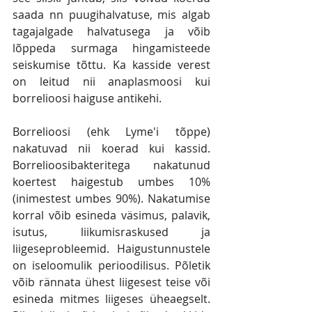
saada nn puugihalvatuse, mis algab 
tagajalgade halvatusega ja võib 
lõppeda surmaga hingamisteede 
seiskumise tõttu. Ka kasside verest 
on leitud nii anaplasmoosi kui 
borrelioosi haiguse antikehi.
Borrelioosi (ehk Lyme'i tõppe) 
nakatuvad nii koerad kui kassid. 
Borrelioosibakteritega nakatunud 
koertest haigestub umbes 10% 
(inimestest umbes 90%). Nakatumise 
korral võib esineda väsimus, palavik, 
isutus, liikumisraskused ja 
liigeseprobleemid. Haigustunnustele 
on iseloomulik perioodilisus. Põletik 
võib rännata ühest liigesest teise või 
esineda mitmes liigeses üheaegselt. 