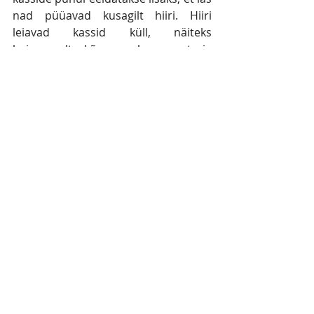
nad püüavad kusagilt hiiri. Hiiri 
leiavad kassid küll, näiteks 
heinamaalt kõrge rohu seest ja 
hiirejahilt haagivad end kassi karva 
sisse ka mõned puugid. Aga neid 
puuke ära korjama ei vaevu keegi. 
Sedasi nad rõõmsalt seal turismitalu-
puhkekoha õues paljunevadki: 
imevad end kassi või koera verd täis 
ja kukuvad maha hoonete lähedale 
õue peale oma 2000-3000 muna 
munema, sest loomad veedavad seal 
aega lootuses  saada süüa ja 
tähelepanu. Loomadelt puukide 
korjamine ja nende hävitamine pole 
kellegi mure, kindlasti mitte selle 
puhkeasutuse mure. Kui mõni 
puhkeasutust külastav laps või 