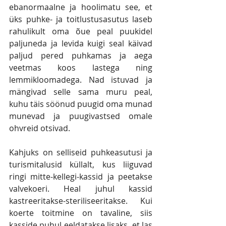
ebanormaalne ja hoolimatu see, et 
üks puhke- ja toitlustusasutus laseb 
rahulikult oma õue peal puukidel 
paljuneda ja levida kuigi seal käivad 
paljud pered puhkamas ja aega 
veetmas koos lastega ning 
lemmikloomadega. Nad istuvad ja 
mängivad selle sama muru peal, 
kuhu täis söönud puugid oma munad 
munevad ja puugivastsed omale 
ohvreid otsivad.
Kahjuks on selliseid puhkeasutusi ja 
turismitalusid küllalt, kus liiguvad 
ringi mitte-kellegi-kassid ja peetakse 
valvekoeri. Heal juhul kassid 
kastreeritakse-steriliseeritakse. Kui 
koerte toitmine on tavaline, siis 
kasside puhul eeldatakse lisaks, et las 