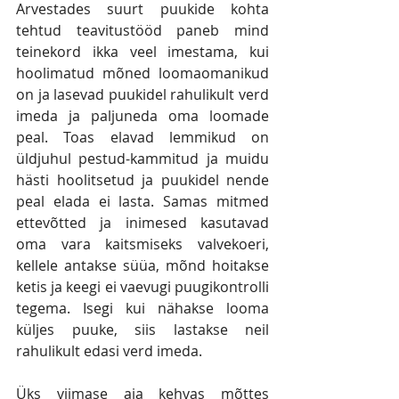
Arvestades suurt puukide kohta 
tehtud teavitustööd paneb mind 
teinekord ikka veel imestama, kui 
hoolimatud mõned loomaomanikud 
on ja lasevad puukidel rahulikult verd 
imeda ja paljuneda oma loomade 
peal. Toas elavad lemmikud on 
üldjuhul pestud-kammitud ja muidu 
hästi hoolitsetud ja puukidel nende 
peal elada ei lasta. Samas mitmed 
ettevõtted ja inimesed kasutavad 
oma vara kaitsmiseks valvekoeri, 
kellele antakse süüa, mõnd hoitakse 
ketis ja keegi ei vaevugi puugikontrolli 
tegema. Isegi kui nähakse looma 
küljes puuke, siis lastakse neil 
rahulikult edasi verd imeda.
Üks viimase aja kehvas mõttes 