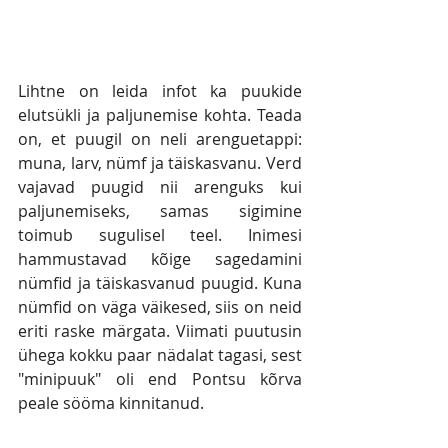
Lihtne on leida infot ka puukide 
elutsükli ja paljunemise kohta. Teada 
on, et puugil on neli arenguetappi: 
muna, larv, nümf ja täiskasvanu. Verd 
vajavad puugid nii arenguks kui 
paljunemiseks, samas sigimine 
toimub sugulisel teel. Inimesi 
hammustavad kõige sagedamini 
nümfid ja täiskasvanud puugid. Kuna 
nümfid on väga väikesed, siis on neid 
eriti raske märgata. Viimati puutusin 
ühega kokku paar nädalat tagasi, sest 
"minipuuk" oli end Pontsu kõrva 
peale sööma kinnitanud. 