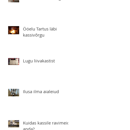
Ööelu Tartus läbi
kassivõrgu
Lugu liivakastist
Ilusa ilma aialeiud
Kuidas kassile ravimeid
anda?