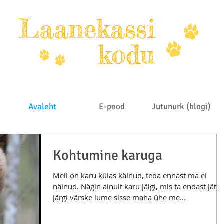
Avaleht
E-pood
Jutunurk (blogi)
Kohtumine karuga
Meil on karu külas käinud, teda ennast ma ei
näinud. Nägin ainult karu jälgi, mis ta endast jätti
järgi värske lume sisse maha ühe me...