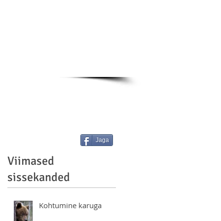
Jaga
Viimased
sissekanded
s
Kohtumine karuga