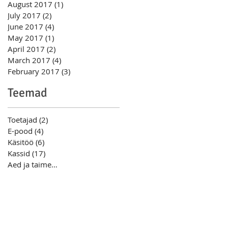
August 2017
(1)
1 post
July 2017
(2)
2 posts
June 2017
(4)
4 posts
May 2017
(1)
1 post
April 2017
(2)
2 posts
March 2017
(4)
4 posts
February 2017
(3)
3 posts
Teemad
Toetajad
(2)
2 posts
E-pood
(4)
4 posts
Käsitöö
(6)
6 posts
Kassid
(17)
17 posts
Aed ja taimed
(7)
7 posts