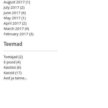
August 2017
(1)
1 post
July 2017
(2)
2 posts
June 2017
(4)
4 posts
May 2017
(1)
1 post
April 2017
(2)
2 posts
March 2017
(4)
4 posts
February 2017
(3)
3 posts
Teemad
Toetajad
(2)
2 posts
E-pood
(4)
4 posts
Käsitöö
(6)
6 posts
Kassid
(17)
17 posts
Aed ja taimed
(7)
7 posts