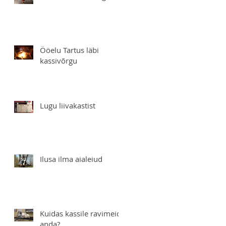
Ööelu Tartus läbi
kassivõrgu
Lugu liivakastist
Ilusa ilma aialeiud
Kuidas kassile ravimeid
anda?