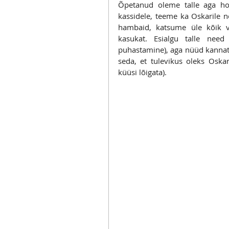
Õpetanud oleme talle aga hoop
kassidele, teeme ka Oskarile nö
hambaid, katsume üle kõik v
kasukat. Esialgu talle need
puhastamine), aga nüüd kannat
seda, et tulevikus oleks Oska
küüsi lõigata).