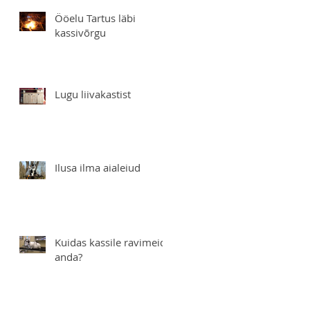
Ööelu Tartus läbi
kassivõrgu
Lugu liivakastist
Ilusa ilma aialeiud
Kuidas kassile ravimeid
anda?