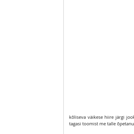
kõliseva väikese hiire järgi j
tagasi toomist me talle õpetanu