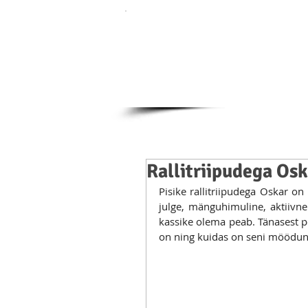
Rallitriipudega Os
Pisike rallitriipudega Oskar o
julge, mänguhimuline, aktiivne
kassike olema peab. Tänasest po
on ning kuidas on seni möödu