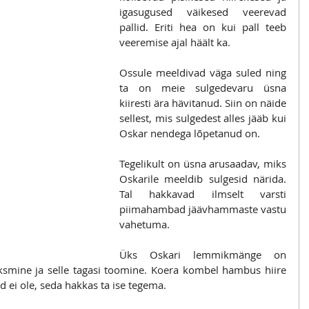
igasugused väikesed veerevad 
pallid. Eriti hea on kui pall teeb 
veeremise ajal häält ka.
Ossule meeldivad väga suled ning 
ta on meie sulgedevaru üsna 
kiiresti ära hävitanud. Siin on näide 
sellest, mis sulgedest alles jääb kui 
Oskar nendega lõpetanud on.
Tegelikult on üsna arusaadav, miks 
Oskarile meeldib sulgesid närida.  
Tal hakkavad ilmselt varsti 
piimahambad jäävhammaste vastu 
vahetuma. 
Üks Oskari lemmikmänge on 
ooksmine ja selle tagasi toomine. Koera kombel hambus hiire 
d ei ole, seda hakkas ta ise tegema.