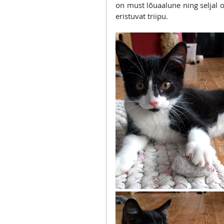
on must lõuaalune ning seljal o
eristuvat triipu.