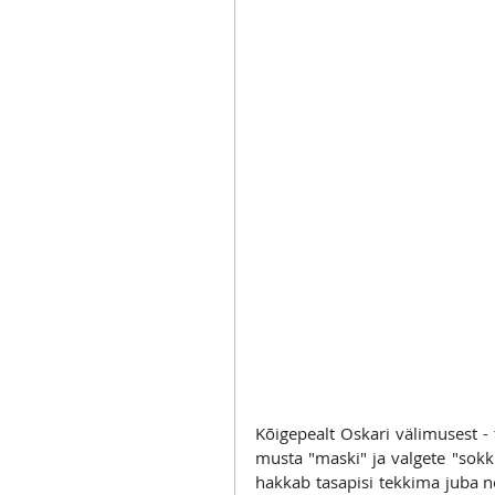
Kõigepealt Oskari välimusest - 
musta "maski" ja valgete "sokki
hakkab tasapisi tekkima juba nö