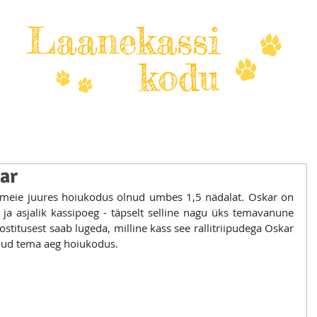
kar
n meie juures hoiukodus olnud umbes 1,5 nädalat. Oskar on 
 ja asjalik kassipoeg - täpselt selline nagu üks temavanune 
stitusest saab lugeda, milline kass see rallitriipudega Oskar 
nud tema aeg hoiukodus.