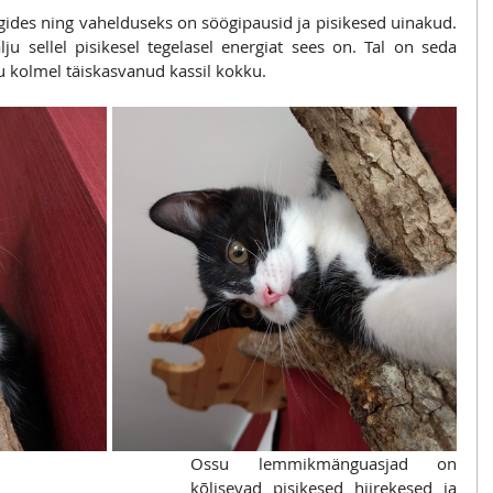
es ning vahelduseks on söögipausid ja pisikesed uinakud. 
u sellel pisikesel tegelasel energiat sees on. Tal on seda 
u kolmel täiskasvanud kassil kokku.
Ossu lemmikmänguasjad on 
kõlisevad pisikesed hiirekesed ja 