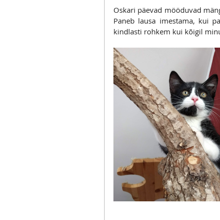
Oskari päevad mööduvad mängid
Paneb lausa imestama, kui palj
kindlasti rohkem kui kõigil min