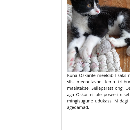
Kuna Oskarile meeldib lisaks m
siis meenutavad tema triibud
maalitakse. Sellepärast ongi Osk
aga Oskar ei ole poseerimisel 
mingisugune udukass. Midagi ma
ägedamad.