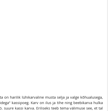
ta on harilik lühikarvaline musta selja ja valge kõhualusega, 
dega" kassipoeg. Karv on ilus ja tihe ning beebikarva hulka 
. suure kassi karva. Eriliseks teeb tema välimuse see, et tal 