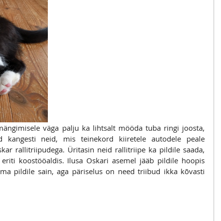
ängimisele väga palju ka lihtsalt mööda tuba ringi joosta, 
 kangesti neid, mis teinekord kiiretele autodele peale 
ar rallitriipudega. Üritasin neid rallitriipe ka pildile saada, 
eriti koostööaldis. Ilusa Oskari asemel jääb pildile hoopis 
 pildile sain, aga päriselus on need triibud ikka kõvasti 