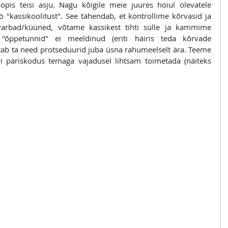
is teisi asju. Nagu kõigile meie juures hoiul olevatele 
 "kassikoolitust". See tähendab, et kontrollime kõrvasid ja 
arbad/küüned, võtame kassikest tihti sülle ja kammime 
 "õppetunnid" ei meeldinud (eriti häiris teda kõrvade 
ab ta need protseduurid juba üsna rahumeelselt ära. Teeme 
ri päriskodus temaga vajadusel lihtsam toimetada (näiteks 