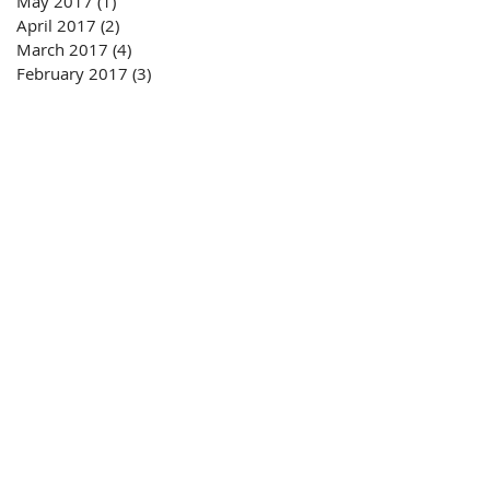
May 2017
(1)
1 post
April 2017
(2)
2 posts
March 2017
(4)
4 posts
February 2017
(3)
3 posts