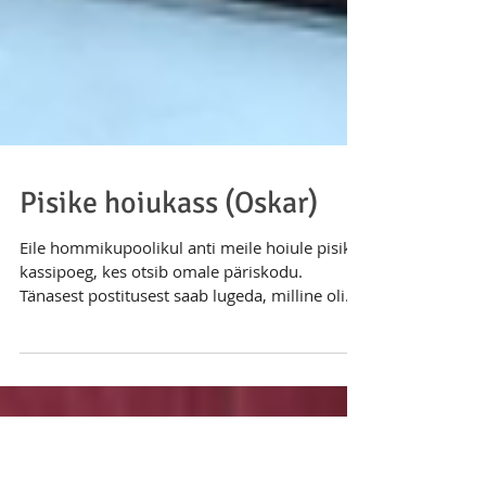
Pisike hoiukass (Oskar)
Eile hommikupoolikul anti meile hoiule pisike
kassipoeg, kes otsib omale päriskodu.
Tänasest postitusest saab lugeda, milline oli
tema esime