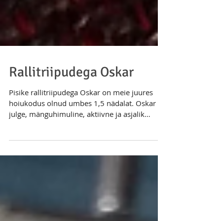
Rallitriipudega Oskar
Pisike rallitriipudega Oskar on meie juures
hoiukodus olnud umbes 1,5 nädalat. Oskar on
julge, mänguhimuline, aktiivne ja asjalik
kassipoeg.