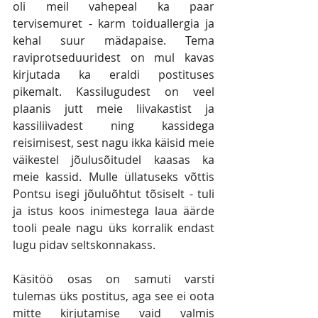
oli meil vahepeal ka paar 
tervisemuret - karm toiduallergia ja 
kehal suur mädapaise. Tema 
raviprotseduuridest on mul kavas 
kirjutada ka eraldi postituses 
pikemalt. Kassilugudest on veel 
plaanis jutt meie liivakastist ja 
kassiliivadest ning kassidega 
reisimisest, sest nagu ikka käisid meie 
väikestel jõulusõitudel kaasas ka 
meie kassid. Mulle üllatuseks võttis 
Pontsu isegi jõuluõhtut tõsiselt - tuli 
ja istus koos inimestega laua äärde 
tooli peale nagu üks korralik endast 
lugu pidav seltskonnakass. 
Käsitöö osas on samuti varsti 
tulemas üks postitus, aga see ei oota 
mitte kirjutamise vaid valmis 