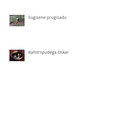
Sügisene prügisadu
Rallitriipudega Oskar
Pisike hoiukass (Oskar)
Kevadine kasvuaeg