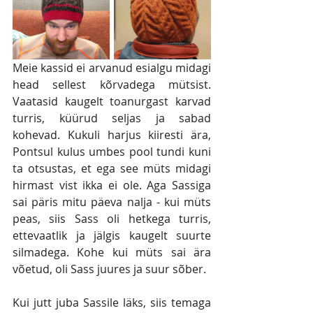
Meie kassid ei arvanud esialgu midagi 
head sellest kõrvadega mütsist. 
Vaatasid kaugelt toanurgast karvad 
turris, küürud seljas ja sabad 
kohevad. Kukuli harjus kiiresti ära, 
Pontsul kulus umbes pool tundi kuni 
ta otsustas, et ega see müts midagi 
hirmast vist ikka ei ole. Aga Sassiga 
sai päris mitu päeva nalja - kui müts 
peas, siis Sass oli hetkega turris, 
ettevaatlik ja jälgis kaugelt suurte 
silmadega. Kohe kui müts sai ära 
võetud, oli Sass juures ja suur sõber.
Kui jutt juba Sassile läks, siis temaga 