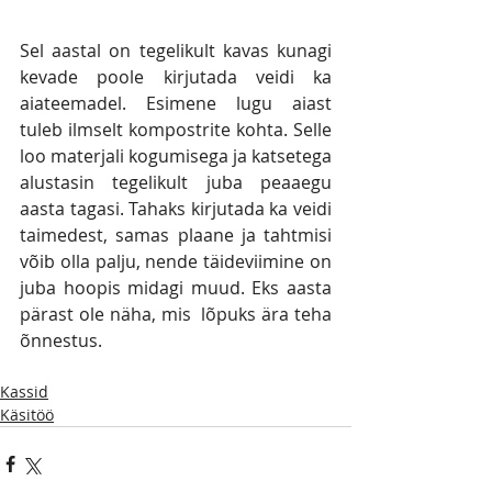
Sel aastal on tegelikult kavas kunagi 
kevade poole kirjutada veidi ka 
aiateemadel. Esimene lugu aiast 
tuleb ilmselt kompostrite kohta. Selle 
loo materjali kogumisega ja katsetega 
alustasin tegelikult juba peaaegu 
aasta tagasi. Tahaks kirjutada ka veidi 
taimedest, samas plaane ja tahtmisi 
võib olla palju, nende täideviimine on 
juba hoopis midagi muud. Eks aasta 
pärast ole näha, mis  lõpuks ära teha 
õnnestus.
Kassid
Käsitöö