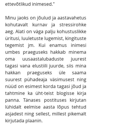
ettevõtlikud inimesed."
Minu jaoks on jõulud ja aastavahetus 
kohutavalt kurnav ja stressirohke 
aeg. Alati on väga palju kohustuslikke 
üritusi, luuletuste lugemist, kingituste 
tegemist jm. Kui enamus inimesi 
umbes praeguseks hakkab minema 
oma uusaastalubaduste juurest 
tagasi vana elustiili juurde, siis mina 
hakkan praeguseks üle saama 
suurest pühadeaja väsimusest ning 
nüüd on esimest korda tagasi jõud ja 
tahtmine ka üht-teist blogisse kirja 
panna. Tänases postituses kirjutan 
lühidalt eelmise aasta lõpus tehtud 
asjadest ning sellest, millest pikemalt 
kirjutada plaanin.