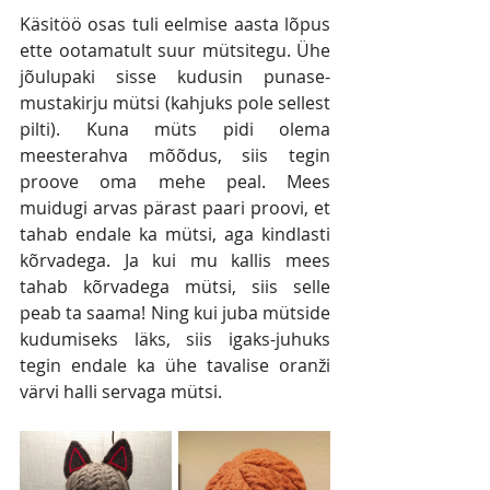
Käsitöö osas tuli eelmise aasta lõpus 
ette ootamatult suur mütsitegu. Ühe 
jõulupaki sisse kudusin punase-
mustakirju mütsi (kahjuks pole sellest 
pilti). Kuna müts pidi olema 
meesterahva mõõdus, siis tegin 
proove oma mehe peal. Mees 
muidugi arvas pärast paari proovi, et 
tahab endale ka mütsi, aga kindlasti 
kõrvadega. Ja kui mu kallis mees 
tahab kõrvadega mütsi, siis selle 
peab ta saama! Ning kui juba mütside 
kudumiseks läks, siis igaks-juhuks 
tegin endale ka ühe tavalise oranži 
värvi halli servaga mütsi.