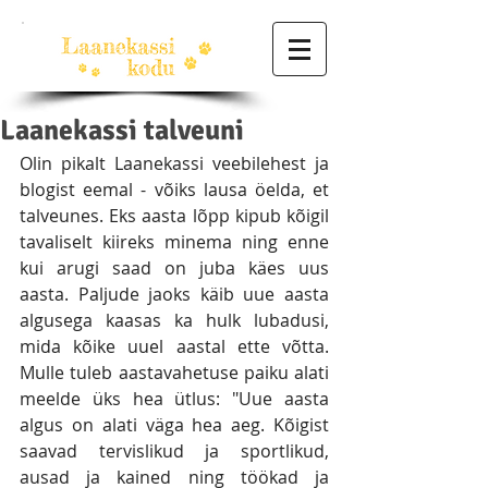
Laanekassi talveuni
Olin pikalt Laanekassi veebilehest ja 
blogist eemal - võiks lausa öelda, et 
talveunes. Eks aasta lõpp kipub kõigil 
tavaliselt kiireks minema ning enne 
kui arugi saad on juba käes uus 
aasta. Paljude jaoks käib uue aasta 
algusega kaasas ka hulk lubadusi, 
mida kõike uuel aastal ette võtta. 
Mulle tuleb aastavahetuse paiku alati 
meelde üks hea ütlus: "Uue aasta 
algus on alati väga hea aeg. Kõigist 
saavad tervislikud ja sportlikud, 
ausad ja kained ning töökad ja 