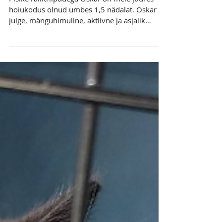
Rallitriipudega Oskar
Pisike rallitriipudega Oskar on meie juures
hoiukodus olnud umbes 1,5 nädalat. Oskar on
julge, mänguhimuline, aktiivne ja asjalik
kassipoeg.