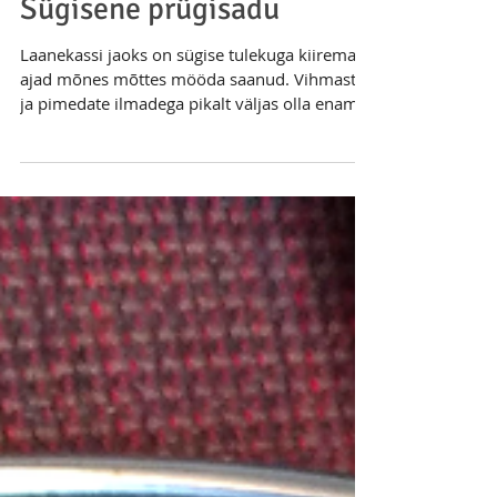
Sügisene prügisadu
Laanekassi jaoks on sügise tulekuga kiiremad
ajad mõnes mõttes mööda saanud. Vihmaste
ja pimedate ilmadega pikalt väljas olla enam
ei...