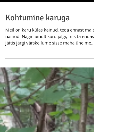
Kohtumine karuga
Meil on karu külas käinud, teda ennast ma ei
näinud. Nägin ainult karu jälgi, mis ta endast
jättis järgi värske lume sisse maha ühe me...