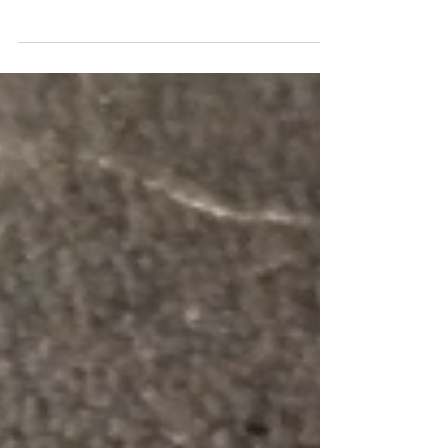
Pisike hoiukass (Oskar)
Eile hommikupoolikul anti meile hoiule pisike
kassipoeg, kes otsib omale päriskodu.
Tänasest postitusest saab lugeda, milline oli
tema esime